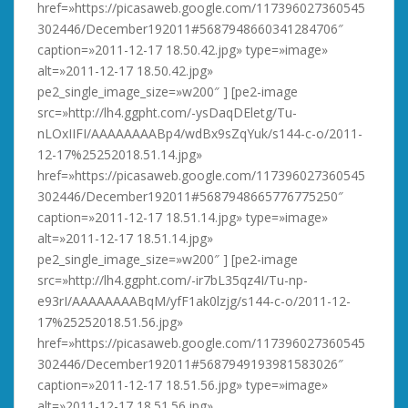
href=»https://picasaweb.google.com/117396027360545
302446/December192011#5687948660341284706″
caption=»2011-12-17 18.50.42.jpg» type=»image»
alt=»2011-12-17 18.50.42.jpg»
pe2_single_image_size=»w200″ ] [pe2-image
src=»http://lh4.ggpht.com/-ysDaqDEletg/Tu-
nLOxIIFI/AAAAAAAABp4/wdBx9sZqYuk/s144-c-o/2011-
12-17%25252018.51.14.jpg»
href=»https://picasaweb.google.com/117396027360545
302446/December192011#5687948665776775250″
caption=»2011-12-17 18.51.14.jpg» type=»image»
alt=»2011-12-17 18.51.14.jpg»
pe2_single_image_size=»w200″ ] [pe2-image
src=»http://lh4.ggpht.com/-ir7bL35qz4I/Tu-np-
e93rI/AAAAAAAABqM/yfF1ak0lzjg/s144-c-o/2011-12-
17%25252018.51.56.jpg»
href=»https://picasaweb.google.com/117396027360545
302446/December192011#5687949193981583026″
caption=»2011-12-17 18.51.56.jpg» type=»image»
alt=»2011-12-17 18.51.56.jpg»