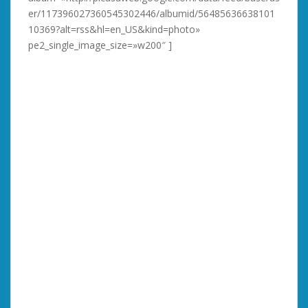
er/117396027360545302446/albumid/56485636638101
10369?alt=rss&hl=en_US&kind=photo»
pe2_single_image_size=»w200″ ]