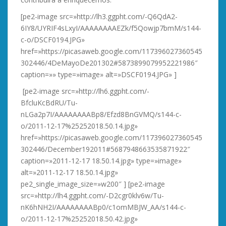
[pe2-image src=»http://lh3.ggpht.com/-Q6QdA2-
6IY8/UYRIF4sLxyI/AAAAAAAAEZk/f5Qowjp7bmM/s144-
c-o/DSCF0194.JPG»
href=»https://picasaweb.google.com/117396027360545
302446/4DeMayoDe201302#5873899079952221986″
caption=»» type=»image» alt=»DSCF0194.JPG» ]
[pe2-image src=»http://lh6.ggpht.com/-
BfcluKcBdRU/Tu-
nLGa2p7I/AAAAAAAABp8/Efzd8BnGVMQ/s144-c-
o/2011-12-17%25252018.50.14.jpg»
href=»https://picasaweb.google.com/117396027360545
302446/December192011#5687948663535871922″
caption=»2011-12-17 18.50.14.jpg» type=»image»
alt=»2011-12-17 18.50.14.jpg»
pe2_single_image_size=»w200″ ] [pe2-image
src=»http://lh4.ggpht.com/-D2cgr0klv6w/Tu-
nK6hNH2I/AAAAAAAABp0/c1omMBJW_AA/s144-c-
o/2011-12-17%25252018.50.42.jpg»