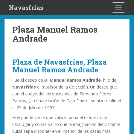
S
Navasfrías
TOGGLE
k
i
p
Plaza Manuel Ramos
t
Andrade
o
m
a
i
Plaza de Navasfrías, Plaza
n
Manuel Ramos Andrade
c
o
Fue el deseo de
D. Manuel Ramos Andrade
, hijo de
n
Navasfrías
e impulsor de la Colección. Un deseo que
t
con el apoyo del entonces Alcalde Fernando Flores
e
Ramos, y la financiación de Caja Duero, se hizo realidad
n
el 25 de Julio de 1.997.
t
Hoy puede verse que valía la pena el esfuerzo de
catalogar y conservar lo que la imaginación del visitante
quizá sepa disponer en el interior de las casas más