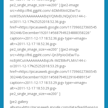
pe2_single_image_size=»w200″ ] [pe2-image
src=»http://lh6.ggpht.com/-6DkhRXnX2Ew/Tu-
nsW35uVI/AAAAAAAABqY/QMvBLNQijOI/s144-c-
o/2011-12-17%25252018.52.36.jpg»
href=»https://picasaweb.google.com/117396027360545
302446/December192011#5687949234888358226″
caption=»2011-12-17 18.52.36.jpg» type=»image»
alt=»2011-12-17 18.52.36.jpg»
pe2_single_image_size=»w200″ ] [pe2-image
src=»http://lh6.ggpht.com/-Qn3PpIoOiEw/Tu-
nsBjWCuI/AAAAAAAABqU/k-IMZB8vPLM/s144-c-
o/2011-12-17%25252018.53.29.jpg»
href=»https://picasaweb.google.com/117396027360545
302446/December192011#5687949229164989154″
caption=»2011-12-17 18.53.29.jpg» type=»image»
alt=»2011-12-17 18.53.29.jpg»
pe2_single_image_size=»w200″ ]
[pe2-gallery
album=»http://picasaweb.google.com/data/feed/base/us