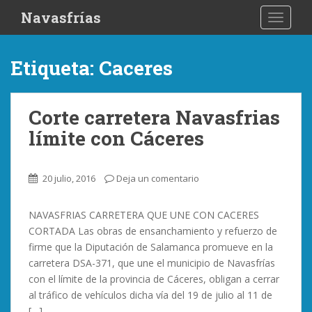
S
Navasfrías
TOGGLE
k
i
p
Etiqueta:
Caceres
t
o
m
Corte carretera Navasfrias
a
límite con Cáceres
i
n
c
20 julio, 2016
Deja un comentario
o
n
NAVASFRIAS CARRETERA QUE UNE CON CACERES
t
CORTADA Las obras de ensanchamiento y refuerzo de
e
firme que la Diputación de Salamanca promueve en la
n
carretera DSA-371, que une el municipio de Navasfrías
t
con el límite de la provincia de Cáceres, obligan a cerrar
al tráfico de vehículos dicha vía del 19 de julio al 11 de
[…]