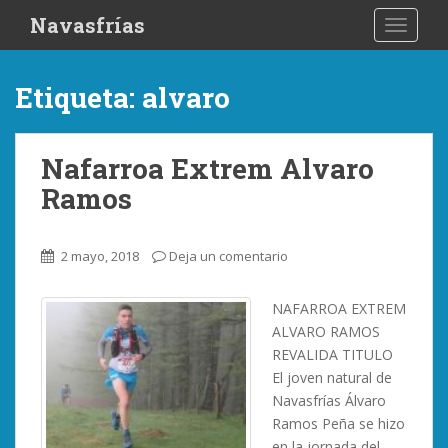
S
Navasfrías
TOGGLE
k
i
p
Etiqueta:
alvaro
t
o
m
Nafarroa Extrem Alvaro
a
Ramos
i
n
c
2 mayo, 2018
Deja un comentario
o
n
NAFARROA EXTREM
t
ALVARO RAMOS
e
REVALIDA TITULO
n
El joven natural de
t
Navasfrías Álvaro
Ramos Peña se hizo
en la jornada del