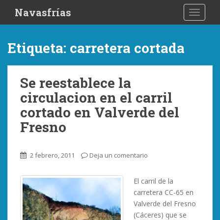
S
Navasfrías
TOGGLE
k
i
p
Etiqueta:
carretera cortada
t
o
m
Se reestablece la
a
circulacion en el carril
i
n
cortado en Valverde del
c
Fresno
o
n
t
2 febrero, 2011
Deja un comentario
e
n
El carril de la
t
carretera CC-65 en
Valverde del Fresno
(Cáceres) que se