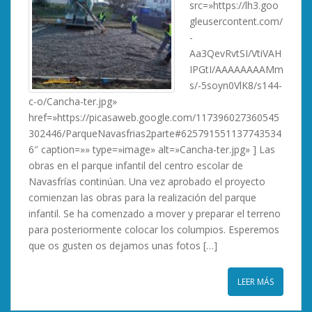
src=»https://lh3.goo
gleusercontent.com/
-
Aa3QevRvtSI/VtiVAH
IPGtI/AAAAAAAAMm
s/-5soyn0VlK8/s144-
c-o/Cancha-ter.jpg»
href=»https://picasaweb.google.com/117396027360545
302446/ParqueNavasfrias2parte#625791551137743534
6″ caption=»» type=»image» alt=»Cancha-ter.jpg» ] Las
obras en el parque infantil del centro escolar de
Navasfrías continúan. Una vez aprobado el proyecto
comienzan las obras para la realización del parque
infantil. Se ha comenzado a mover y preparar el terreno
para posteriormente colocar los columpios. Esperemos
que os gusten os dejamos unas fotos […]
LEER MÁS