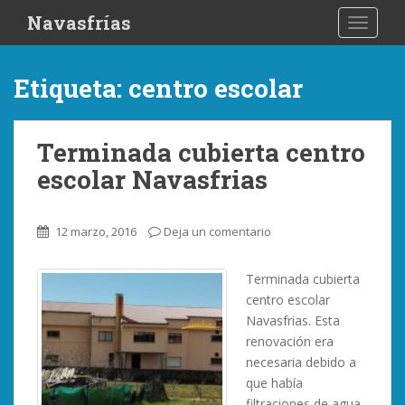
S
Navasfrías
TOGGLE
k
i
p
Etiqueta:
centro escolar
t
o
m
Terminada cubierta centro
a
escolar Navasfrias
i
n
c
12 marzo, 2016
Deja un comentario
o
n
Terminada cubierta
t
centro escolar
e
Navasfrias. Esta
n
renovación era
t
necesaria debido a
que había
filtraciones de agua