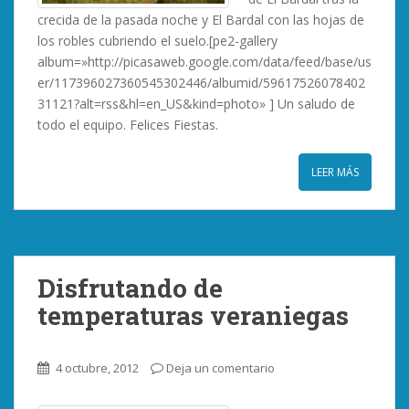
crecida de la pasada noche y El Bardal con las hojas de
los robles cubriendo el suelo.[pe2-gallery
album=»http://picasaweb.google.com/data/feed/base/us
er/117396027360545302446/albumid/59617526078402
31121?alt=rss&hl=en_US&kind=photo» ] Un saludo de
todo el equipo. Felices Fiestas.
LEER MÁS
Disfrutando de
temperaturas veraniegas
4 octubre, 2012
Deja un comentario