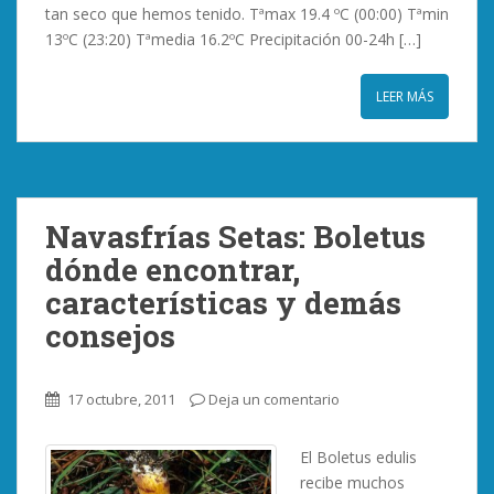
tan seco que hemos tenido. Tªmax 19.4 ºC (00:00) Tªmin
13ºC (23:20) Tªmedia 16.2ºC Precipitación 00-24h […]
LEER MÁS
Navasfrías Setas: Boletus
dónde encontrar,
características y demás
consejos
17 octubre, 2011
Deja un comentario
El Boletus edulis
recibe muchos