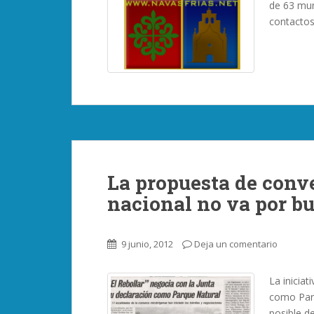
de 63 mun
contactos
La propuesta de conve
nacional no va por b
9 junio, 2012
Deja un comentario
La inicia
como Parq
posible d