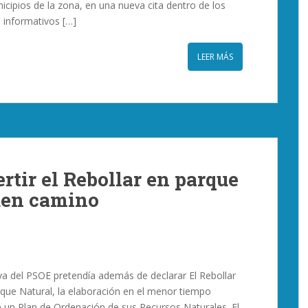
icipios de la zona, en una nueva cita dentro de los
 informativos […]
LEER MÁS
rtir el Rebollar en parque
uen camino
tiva del PSOE pretendía además de declarar El Rebollar
ue Natural, la elaboración en el menor tiempo
e un Plan de Ordenación de sus Recursos Naturales. El