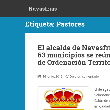
S
Navasfrías
k
i
p
Etiqueta:
Pastores
t
o
m
a
El alcalde de Navasfrí
i
63 municipios se reún
n
c
de Ordenación Territo
o
n
t
16 junio, 2012
Deja un comentario
e
n
El delegad
t
Salamanca
Salón de A
en Ciudad