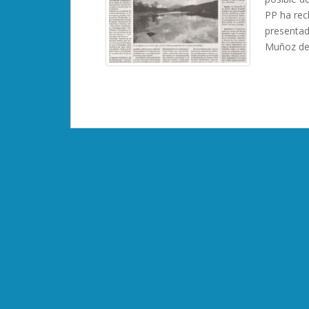
PP ha rech
presentad
Muñoz de 