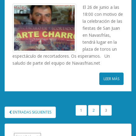
El 26 de junio a las
18:00 con motivo de
la celebración de las
fiestas de San Juan
en Navasfrías,
tendrá lugar en la
plaza de toros un
espectáculo de recortadores. Os esperamos. Un
saludo de parte del equipo de Navasfrias.net
LEER MÁS
PAGINACIÓN
1
2
3
ENTRADAS SIGUIENTES
DE
ENTRADAS