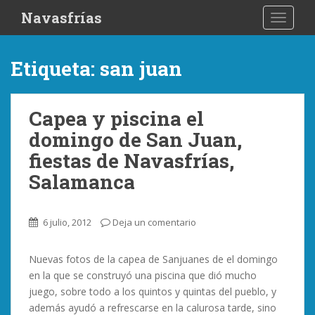
S
Navasfrías
TOGGLE
k
i
p
Etiqueta:
san juan
t
o
m
Capea y piscina el
a
domingo de San Juan,
i
n
fiestas de Navasfrías,
c
Salamanca
o
n
t
6 julio, 2012
Deja un comentario
e
n
Nuevas fotos de la capea de Sanjuanes de el domingo
t
en la que se construyó una piscina que dió mucho
juego, sobre todo a los quintos y quintas del pueblo, y
además ayudó a refrescarse en la calurosa tarde, sino