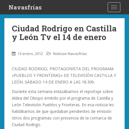
S
Navasfrías
TOGGLE
k
i
p
Ciudad Rodrigo en Castilla
t
y León Tv el 14 de enero
o
m
a
13 enero, 2012
Noticias Navasfrías
i
n
CIUDAD RODRIGO, PROTAGONISTA DEL PROGRAMA
c
«PUEBLOS Y FRONTERAS» DE TELEVISÍÓN CASTILLA Y
o
LEÓN. SÁBADO 14 DE ENERO A LAS 18.30h.
n
t
Durante esta semana enlazábamos el reportaje sobre
e
Aldea del Obispo emitido por el programa de Castilla y
n
León Televisión Pueblos y Fronteras. En esa noticia les
t
hablábamos de que quedaban pendientes de emisión
otros dos programas con presencia de la comarca de
Ciudad Rodrigo.