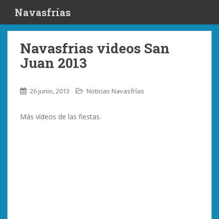
S
Navasfrías
k
i
p
Navasfrias videos San
t
Juan 2013
o
m
a
26 junio, 2013
Noticias Navasfrías
i
n
Más vídeos de las fiestas.
c
o
n
t
e
n
t