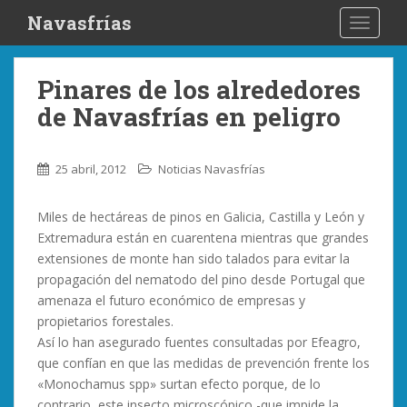
S
Navasfrías
TOGGLE
k
i
p
Pinares de los alrededores
t
de Navasfrías en peligro
o
m
a
25 abril, 2012
Noticias Navasfrías
i
n
Miles de hectáreas de pinos en Galicia, Castilla y León y
c
Extremadura están en cuarentena mientras que grandes
o
extensiones de monte han sido talados para evitar la
n
propagación del nematodo del pino desde Portugal que
t
amenaza el futuro económico de empresas y
e
propietarios forestales.
n
Así lo han asegurado fuentes consultadas por Efeagro,
t
que confían en que las medidas de prevención frente los
«Monochamus spp» surtan efecto porque, de lo
contrario, este insecto microscópico -que impide la