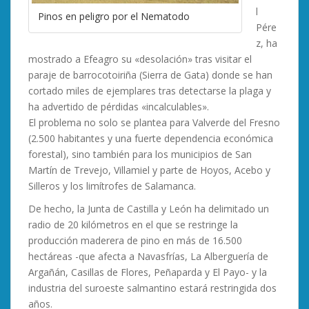
l
Pinos en peligro por el Nematodo
Pére
z, ha
mostrado a Efeagro su «desolación» tras visitar el
paraje de barrocotoiriña (Sierra de Gata) donde se han
cortado miles de ejemplares tras detectarse la plaga y
ha advertido de pérdidas «incalculables».
El problema no solo se plantea para Valverde del Fresno
(2.500 habitantes y una fuerte dependencia económica
forestal), sino también para los municipios de San
Martín de Trevejo, Villamiel y parte de Hoyos, Acebo y
Silleros y los limítrofes de Salamanca.
De hecho, la Junta de Castilla y León ha delimitado un
radio de 20 kilómetros en el que se restringe la
producción maderera de pino en más de 16.500
hectáreas -que afecta a Navasfrías, La Alberguería de
Argañán, Casillas de Flores, Peñaparda y El Payo- y la
industria del suroeste salmantino estará restringida dos
años.