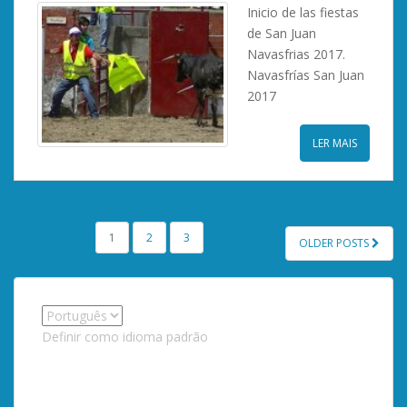
Inicio de las fiestas
de San Juan
Navasfrias 2017.
Navasfrías San Juan
2017
LER MAIS
PAGINAÇÃO
1
2
3
OLDER POSTS
DE
POSTAGENS
Definir como idioma padrão