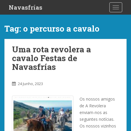
S
Navasfrías
TOGGLE
k
i
p
Tag:
o percurso a cavalo
t
o
m
Uma rota revolera a
a
cavalo Festas de
i
n
Navasfrías
c
o
n
24 Junho, 2023
t
e
Os nossos amigos
n
de A Revolera
t
enviam-nos as
seguintes notícias.
Os nossos vizinhos