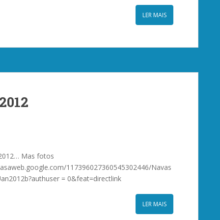
LER MAIS
2012
 2012… Mas fotos
picasaweb.google.com/117396027360545302446/Navas
Uan2012b?authuser = 0&feat=directlink
LER MAIS