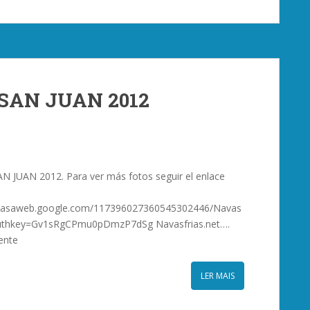
SAN JUAN 2012
 JUAN 2012. Para ver más fotos seguir el enlace
picasaweb.google.com/117396027360545302446/Navas
authkey=Gv1sRgCPmu0pDmzP7dSg Navasfrias.net….
rente
LER MAIS