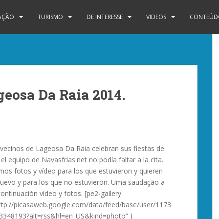
IAÇÃO
TURISMO
DE INTERESSE
VIDEOS
CONTEÚDO
geosa Da Raia 2014.
vecinos de Lageosa Da Raia celebran sus fiestas de
el equipo de Navasfrias.net no podía faltar a la cita.
os fotos y vídeo para los que estuvieron y quieren
nuevo y para los que no estuvieron. Uma saudação a
ontinuación vídeo y fotos. [pe2-gallery
tp://picasaweb.google.com/data/feed/base/user/1173
348193?alt=rss&hl=en_US&kind=photo” ]