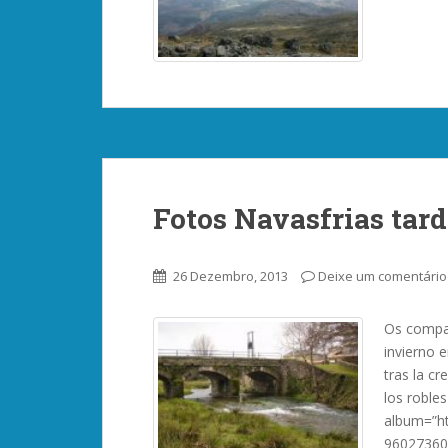
Fotos Navasfrias tarde
26 Dezembro, 2013
Deixe um comentário
Os compart
invierno e
tras la cr
los robles
album=”ht
96027360