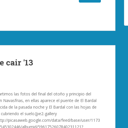
 cair '13
imos las fotos del final del otoño y principio del
n Navasfrias, en ellas aparece el puente de El Bardal
ecida de la pasada noche y El Bardal con las hojas de
 cubriendo el suelo.[pe2-gallery
tp://picasaweb.google.com/data/feed/base/user/1173
545302446/albumid/5961752607840231121?