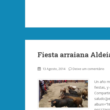
Fiesta arraiana Aldei
13 Agosto, 2014
Deixe um comentário
Un año má
fiestas, y
Compartim
saludo.[pe
album=”ht
96027360