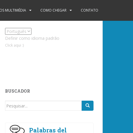
S MULTIMÉDIA
COMO CHEGAR
CONTATO
Definir como idioma padrão
Click aqui :)
BUSCADOR
Procurar
por:
Palabras del