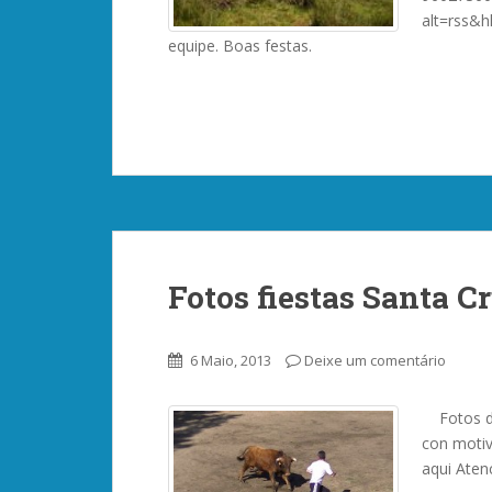
alt=rss&
equipe. Boas festas.
Fotos fiestas Santa C
6 Maio, 2013
Deixe um comentário
Fotos de
con motiv
aqui Aten