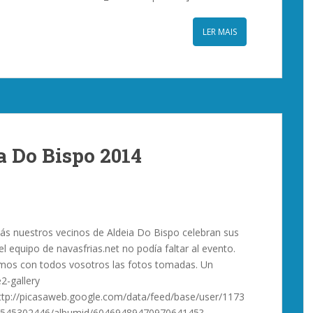
LER MAIS
a Do Bispo 2014
s nuestros vecinos de Aldeia Do Bispo celebran sus
 el equipo de navasfrias.net no podía faltar al evento.
os con todos vosotros las fotos tomadas. Un
2-gallery
tp://picasaweb.google.com/data/feed/base/user/1173
545302446/albumid/6046948947097064145?