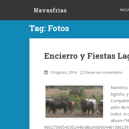
S
Navasfrías
k
INIC
i
p
Tag:
Fotos
t
o
m
a
Encierro y Fiestas La
i
n
c
13 Agosto, 2014
Deixe um comentário
o
n
Nuestros 
t
Agosto, y 
e
Compartim
n
verlo de 
t
todos. A c
album=”ht
96027360545302446/albumid/6044613862393