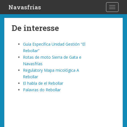
S
Navasfrías
TOGGLE
k
i
p
De interesse
t
o
m
Guía Específica Unidad Gestión “El
a
Rebollar”
i
Rotas de moto Sierra de Gata e
n
Navasfrías
c
Regulatory Mapa micológica A
o
Rebollar
n
El habla de el Rebollar
t
Palavras do Rebollar
e
n
t