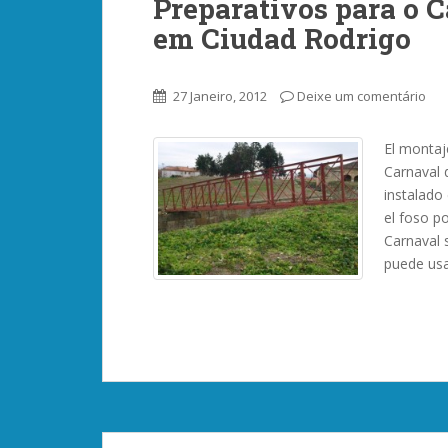
Preparativos para o C
em Ciudad Rodrigo
27 Janeiro, 2012
Deixe um comentário
El montaje
Carnaval 
instalado
el foso p
Carnaval 
puede usa