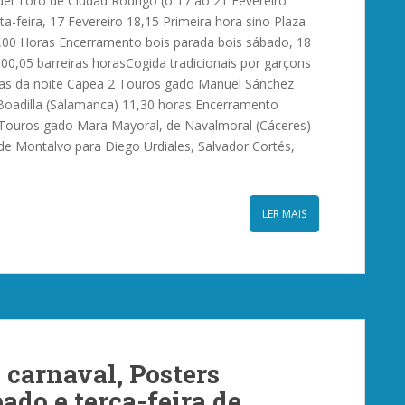
del Toro de Ciudad Rodrigo (o 17 ao 21 Fevereiro
ta-feira, 17 Fevereiro 18,15 Primeira hora sino Plaza
00 Horas Encerramento bois parada bois sábado, 18
 00,05 barreiras horasCogida tradicionais por garçons
as da noite Capea 2 Touros gado Manuel Sánchez
oadilla (Salamanca) 11,30 horas Encerramento
Touros gado Mara Mayoral, de Navalmoral (Cáceres)
 de Montalvo para Diego Urdiales, Salvador Cortés,
LER MAIS
 carnaval, Posters
ado e terça-feira de