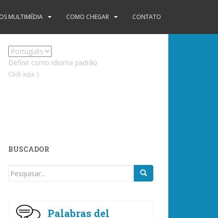
S MULTIMÉDIA
COMO CHEGAR
CONTATO
Definir como idioma padrão
Click aqui :)
BUSCADOR
Procurar
por:
Palabras del