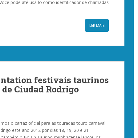
 Você pode até usá-lo como identificador de chamadas
LER MAIS
ntation festivais taurinos
l de Ciudad Rodrigo
mos o cartaz oficial para as touradas touro carnaval
drigo este ano 2012 por dias 18, 19, 20 e 21
, também o Bolsin Taurino mirobrigense lançou os