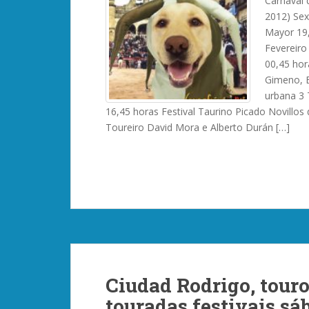
Carnaval 
2012) Sex
Mayor 19,
Fevereiro
00,45 hor
Gimeno, B
urbana 3 
16,45 horas Festival Taurino Picado Novillos
Toureiro David Mora e Alberto Durán […]
Ciudad Rodrigo, touro
touradas festivais sáb