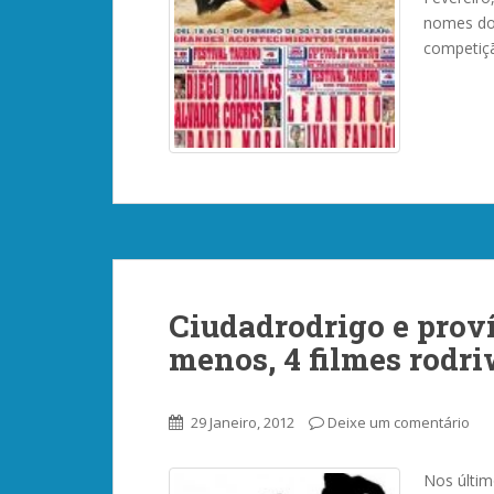
nomes do 
competiçã
Ciudadrodrigo e proví
menos, 4 filmes rodri
29 Janeiro, 2012
Deixe um comentário
Nos últim