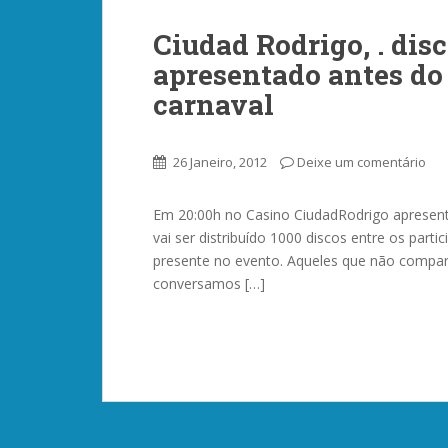
Ciudad Rodrigo, . dis
apresentado antes do 
carnaval
26 Janeiro, 2012
Deixe um comentário
Em 20:00h no Casino CiudadRodrigo apresent
vai ser distribuído 1000 discos entre os par
presente no evento. Aqueles que não compar
conversamos […]