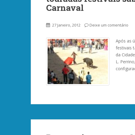
Carnaval
27 Janeiro, 2012
Deixe um comentário
Após as ú
festivais
da Cidade
L. Perrin
configura