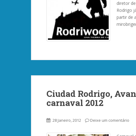
diretor d
Rodrigo j
partir de
mirobrige
Ciudad Rodrigo, Ava
carnaval 2012
28 Janeiro, 2012
Deixe um comentário