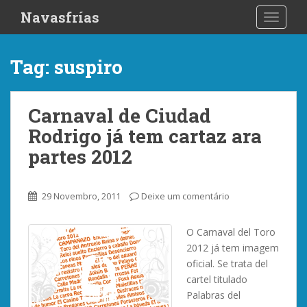
S
Navasfrías
TOGGLE
k
i
p
Tag:
suspiro
t
o
m
Carnaval de Ciudad
a
Rodrigo já tem cartaz ara
i
n
partes 2012
c
o
n
29 Novembro, 2011
Deixe um comentário
t
e
O Carnaval del Toro
n
2012 já tem imagem
t
oficial. Se trata del
cartel titulado
Palabras del