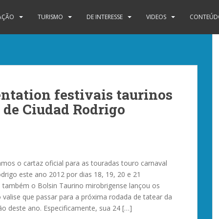
IAÇÃO
TURISMO
DE INTERESSE
VIDEOS
CONTEÚDO
ntation festivais taurinos
l de Ciudad Rodrigo
mos o cartaz oficial para as touradas touro carnaval
drigo este ano 2012 por dias 18, 19, 20 e 21
, também o Bolsin Taurino mirobrigense lançou os
valise que passar para a próxima rodada de tatear da
o deste ano. Especificamente, sua 24 […]