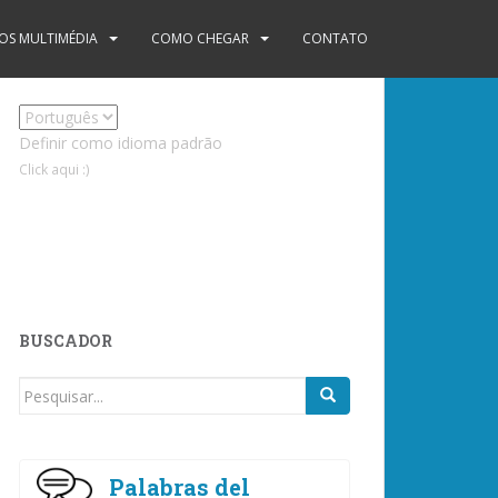
S MULTIMÉDIA
COMO CHEGAR
CONTATO
Definir como idioma padrão
Click aqui :)
BUSCADOR
Procurar
por:
Palabras del