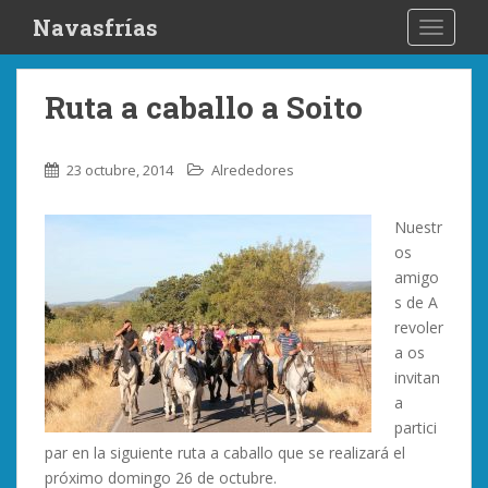
S
Navasfrías
TOGGLE
k
i
p
Ruta a caballo a Soito
t
o
m
23 octubre, 2014
Alrededores
a
i
Nuestr
n
os
c
amigo
o
s de A
n
revoler
t
a os
e
invitan
n
a
t
partici
par en la siguiente ruta a caballo que se realizará el
próximo domingo 26 de octubre.