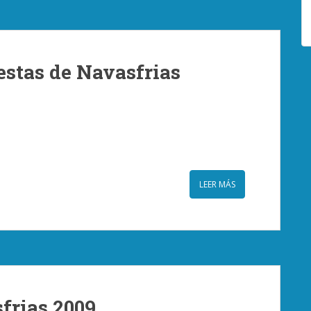
estas de Navasfrias
LEER MÁS
frias 2009