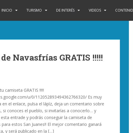
INICIO
TURISMO
DE INTERÉS
VIDEOS
CONTENID
de Navasfrías GRATIS !!!!!
tu camiseta GRATIS !!!!!
plus.google.com/u/0/112052893494362766320/ Es muy
ra en el enlace, pulsa el lápìz, deja un comentario sobre
, si conoces el pueblo, si invitarías a conocerlo… y
esta entrade y podrás conseguir la camiseta de
s para estos San Juanes!! El mejor comentario ganará
a, y será publicado en la […]