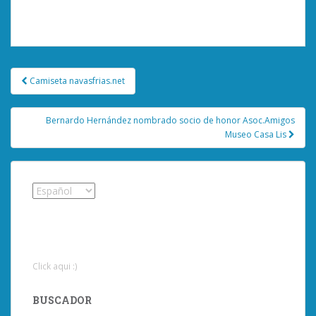
Lo siento, debes estar
conectado
para publicar un
comentario.
Navegación
Camiseta navasfrias.net
de
entradas
Bernardo Hernández nombrado socio de honor Asoc.Amigos
Museo Casa Lis
Click aqui :)
BUSCADOR