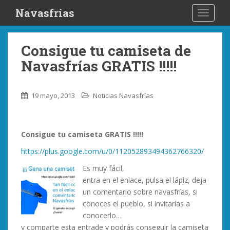
S
Navasfrías
TOGGLE
k
i
p
Consigue tu camiseta de
t
Navasfrías GRATIS !!!!!
o
m
a
19 mayo, 2013
Noticias Navasfrías
i
n
c
Consigue tu camiseta GRATIS !!!!!
o
n
https://plus.google.com/u/0/
112052893494362766320/
t
Es muy fácil,
e
entra en el enlace, pulsa el lápìz, deja
n
un comentario sobre navasfrías, si
t
conoces el pueblo, si invitarías a
conocerlo…
y comparte esta entrade y podrás conseguir la camiseta