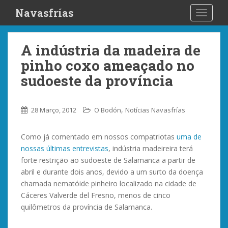
S
Navasfrías
TOGGLE
k
i
p
A indústria da madeira de
t
pinho coxo ameaçado no
o
m
sudoeste da província
a
i
,
28 Março, 2012
O Bodón
Notícias Navasfrías
n
c
o
Como já comentado em nossos compatriotas
uma de
n
nossas últimas entrevistas
, indústria madeireira terá
t
forte restrição ao sudoeste de Salamanca a partir de
e
abril e durante dois anos, devido a um surto da doença
n
chamada nematóide pinheiro localizado na cidade de
t
Cáceres Valverde del Fresno, menos de cinco
quilômetros da província de Salamanca.