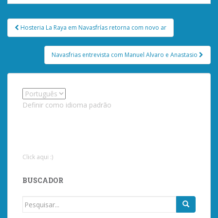
Post
Hosteria La Raya em Navasfrías retorna com novo ar
navigation
Navasfrias entrevista com Manuel Alvaro e Anastasio
Definir como idioma padrão
Click aqui :)
BUSCADOR
Procurar
por: