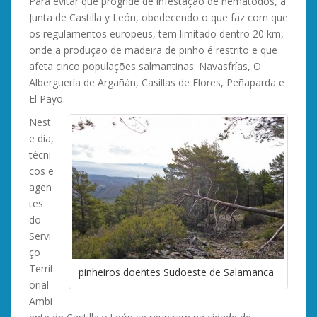
Para evitar que progride de infestação de nemátodos, a
Junta de Castilla y León, obedecendo o que faz com que
os regulamentos europeus, tem limitado dentro 20 km,
onde a produção de madeira de pinho é restrito e que
afeta cinco populações salmantinas: Navasfrías, O
Alberguería de Argañán, Casillas de Flores, Peñaparda e
El Payo.
Nest
e dia,
técni
cos e
agen
tes
do
Servi
ço
Territ
pinheiros doentes Sudoeste de Salamanca
orial
Ambi