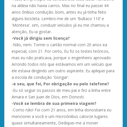
na aldeia não havia carros. Mas no final eu passei 44
anos ônibus condução. bom, antes eu já tinha feito
alguns bicicleta. Lembro-me de um 'Bultaco 110’ e
'Montesa'. sim, conduzir veículos já eu me chamou a
atenção, Eu ia gostar.
-Você já dirigiu sem licença?
-Não, nem. Tomei o cartão normal com 20 anos ea
especial, com 21. Por certo, Eu fiz os testes teóricos,
mas eu não praticava, porque o engenheiro aprovado
Arrondo todos nós que estávamos em um veículo que
ele estava dirigindo um outro aspirante. Eu apliquei para
a escola de condução 'Gongar'.
-e seu, que foi, Por obrigação ou pelo telefone?
-Eu só seguir os passos de meu pai e fez a linha entre
Amara e San Juan de Dios, em Donosti.
-Você se lembra de sua primeira viagem?
-Como não! Foi com 21 anos, em linha donostiarra eu
mencionei a você e um microônibus catorze lugares.
quase simultaneamente, Dediquei-me a mover