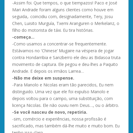
-Assim foi. Que tempos, o que tiempazos! Paco e José
Mari Andrade foram alguns clientes como houve em
seguida,. coincidiu com, designadamente, Tery, Josu
Chen, Luisito Murguía, Txemi Aranguren o Merkelanz, o
filho do motorista de táxi. Eu tira histórias.
-começa…
-Como usamos a concentrar-se frequentemente.
Estávamos no 'Chinese’ Mugaire na véspera de jogar
contra Hondarribia e Sanzberro ele deu as Bidasoa truta
movimento de captura. Ele pegou e deu-lhes a Paquito
Andrade. E depois os irmãos Larrea…
-Não me deixe em suspense.
-Para Manolo e Nicolas eram tão parecidos, Eu nem
distinguido. Uma vez que ele foi expulso Manolo e
depois voltou para o campo, uma substituição, com
licença Nicolas. Ele não ouviu nem Deus…, ou o árbitro.
-Se você nasceu de novo, repetiria.
-sim, comércio e experiências, nossa profissão é
sacrificado, mas também dá-lhe muito e muito bom. Eu
tenho isso claro.