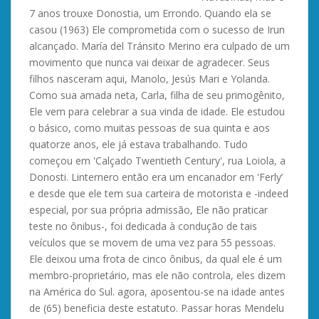
7 anos trouxe Donostia, um Errondo. Quando ela se
casou (1963) Ele comprometida com o sucesso de Irun
alcançado. María del Tránsito Merino era culpado de um
movimento que nunca vai deixar de agradecer. Seus
filhos nasceram aqui, Manolo, Jesús Mari e Yolanda.
Como sua amada neta, Carla, filha de seu primogênito,
Ele vem para celebrar a sua vinda de idade. Ele estudou
o básico, como muitas pessoas de sua quinta e aos
quatorze anos, ele já estava trabalhando. Tudo
começou em 'Calçado Twentieth Century', rua Loiola, a
Donosti. Linternero então era um encanador em 'Ferly’
e desde que ele tem sua carteira de motorista e -indeed
especial, por sua própria admissão, Ele não praticar
teste no ônibus-, foi dedicada à condução de tais
veículos que se movem de uma vez para 55 pessoas.
Ele deixou uma frota de cinco ônibus, da qual ele é um
membro-proprietário, mas ele não controla, eles dizem
na América do Sul. agora, aposentou-se na idade antes
de (65) beneficia deste estatuto. Passar horas Mendelu