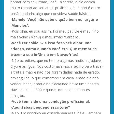
pomar com seu irmão, José Calderero; e ele dedica
muito tempo ao seu atual 'profissão', que não é outro
senão andarín, algo que considera saúde básica.
-Manolo, Você não sabe o quão bem eu largar o
'Manolos'.
-Pois olha, eu sou assim, Foi meu pai, Ele é meu filho
mais velho (Manu) e meu irmão 'Carballo'.
-Você ter caído 67 e isso fez você olhar uma
criança, como quando você era. Que memórias
trazer a sua infância em Navasfrías?
-Não acredites, que eu tenho algumas muito agradável.
Cryo e amigos, Nós costumávamos ir ao rio para travar
a truta à mão e não nos foram dadas nada de errado.
em seguida, o que comemos em casa, então ele não
vendeu nada, porque na aldeia não havia uma peseta.
Havia cerca de 300 e quase todos os habitantes
emigrou.
-Você tem sido uma condução profissional.
¿Apuntabas pequeno escritório?
-Não, Em princípio eu considerava essa idéia. Também,