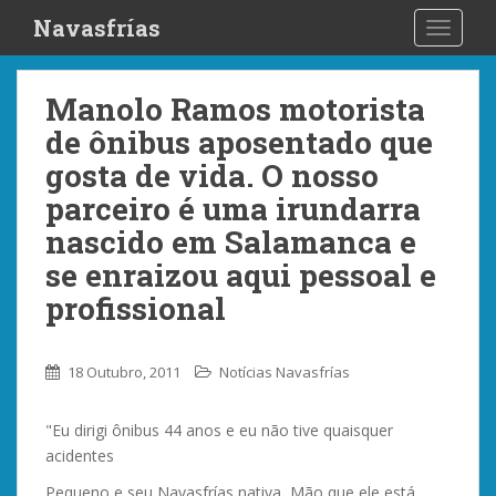
S
Navasfrías
TOGGLE
k
i
p
Manolo Ramos motorista
t
de ônibus aposentado que
o
m
gosta de vida. O nosso
a
parceiro é uma irundarra
i
nascido em Salamanca e
n
se enraizou aqui pessoal e
c
o
profissional
n
t
e
18 Outubro, 2011
Notícias Navasfrías
n
t
"Eu dirigi ônibus 44 anos e eu não tive quaisquer
acidentes
Pequeno e seu Navasfrías nativa, Mão que ele está