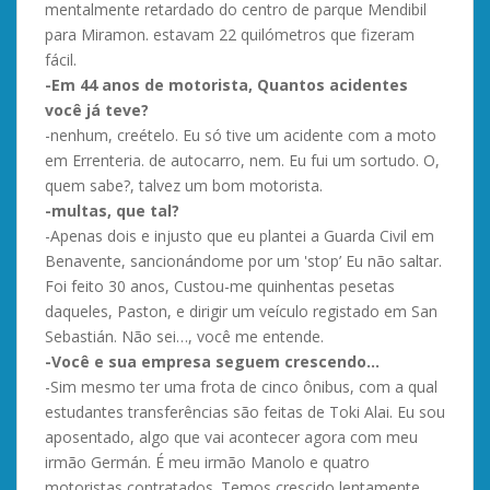
mentalmente retardado do centro de parque Mendibil
para Miramon. estavam 22 quilómetros que fizeram
fácil.
-Em 44 anos de motorista, Quantos acidentes
você já teve?
-nenhum, creételo. Eu só tive um acidente com a moto
em Errenteria. de autocarro, nem. Eu fui um sortudo. O,
quem sabe?, talvez um bom motorista.
-multas, que tal?
-Apenas dois e injusto que eu plantei a Guarda Civil em
Benavente, sancionándome por um 'stop’ Eu não saltar.
Foi feito 30 anos, Custou-me quinhentas pesetas
daqueles, Paston, e dirigir um veículo registado em San
Sebastián. Não sei…, você me entende.
-Você e sua empresa seguem crescendo…
-Sim mesmo ter uma frota de cinco ônibus, com a qual
estudantes transferências são feitas de Toki Alai. Eu sou
aposentado, algo que vai acontecer agora com meu
irmão Germán. É meu irmão Manolo e quatro
motoristas contratados. Temos crescido lentamente,