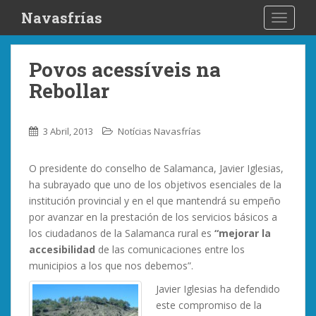
S
Navasfrías
TOGGLE
k
i
p
Povos acessíveis na
t
Rebollar
o
m
a
3 Abril, 2013
Notícias Navasfrías
i
n
O presidente do conselho de Salamanca, Javier Iglesias,
c
ha subrayado que uno de los objetivos esenciales de la
o
institución provincial y en el que mantendrá su empeño
n
por avanzar en la prestación de los servicios básicos a
t
los ciudadanos de la Salamanca rural es
“mejorar la
e
accesibilidad
de las comunicaciones entre los
n
municipios a los que nos debemos”.
t
Javier Iglesias ha defendido
este compromiso de la