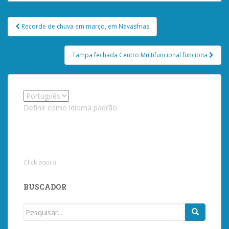
Post
Recorde de chuva em março, em Navasfrias
navigation
Tampa fechada Centro Multifuncional funciona
Definir como idioma padrão
Click aqui :)
BUSCADOR
Procurar
por: