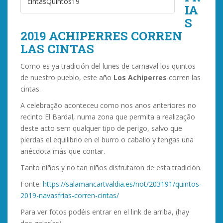
cintasQuintos19
IA
S
2019
ACHIPERRES CORREN
LAS CINTAS
Como es ya tradición del lunes de carnaval los quintos
de nuestro pueblo
,
este año
Los Achiperres
corren las
cintas
.
A celebração aconteceu como nos anos anteriores no
recinto El Bardal, numa zona que permita a realização
deste acto sem qualquer tipo de perigo,
salvo que
pierdas el equilibrio en el burro o caballo y tengas una
anécdota más que contar
.
Tanto niños y no tan niños disfrutaron de esta tradición
.
Fonte:
https://
salamancartvaldia.es/not/203191/quintos-
2019-navasfrias-corren-cintas/
Para ver fotos podéis entrar en el link de arriba
, (
hay