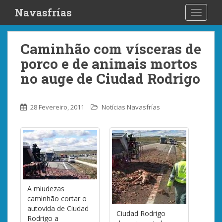
S
Navasfrías
TOGGLE
k
i
p
Caminhão com vísceras de
t
porco e de animais mortos
o
m
no auge de Ciudad Rodrigo
a
i
28 Fevereiro, 2011
Notícias Navasfrías
n
c
o
n
t
e
n
t
A miudezas
caminhão cortar o
autovida de Ciudad
Ciudad Rodrigo
Rodrigo a