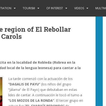
ITIATION
TOURISM
OF INTEREST
VIDEOS
MULTIM
 region of El Rebollar
f Carols
ita en la localidad de Robleda (Robrea en la
edad local de la lengua leonesa) para cantar a la
La tarde comenzó con la actuación de los
“DAGALIS DE PAYU”
(los niños del grupo
“Jálama” de El Payo) que debutaban en estas
lides de cantar. A continuación le tocó el turno a
“LOS MOZOS DE LA RONDA”
. El tercer grupo en
actuar fue
“EL CHARAÍZ REDONDO”
de