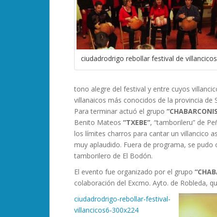
ciudadrodrigo rebollar festival de villancicos
tono alegre del festival y entre cuyos villanci
villanaicos más conocidos de la provincia d
Para terminar actuó el grupo
“CHABARCONIS
Benito Mateos
“TXEBE”
, “tamborileru” de Pe
los límites charros para cantar un villancico 
muy aplaudido. Fuera de programa, se pudo o
tamborilero de El Bodón.
El evento fue organizado por el grupo
“CHAB
colaboración del Excmo. Ayto. de Robleda, que
ciudadrodrigo-rebollar-festival-
villancicos6-300x224