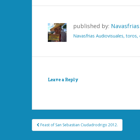
published by:
Navasfrias
Navasfrias Audiovisuales, toros
Leave a Reply
You must be
logged in
to post a comment.
Post
Feast of San Sebastian Ciudadrodrigo 2012.
navigation