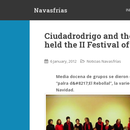
S
Navasfrías
k
IN
i
p
t
Ciudadrodrigo and the
o
held the II Festival o
m
a
i
6 January, 2012
Noticias Navasfrías
n
c
o
Media docena de grupos se dieron c
n
“palra d&#8217;El Rebollal”, la vari
t
Navidad.
e
n
t