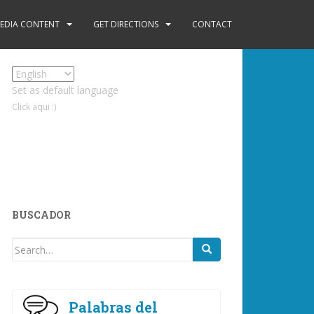
EDIA CONTENT
GET DIRECTIONS
CONTACT
Set as default language
Click aqui :)
BUSCADOR
Search
for:
Palabras del