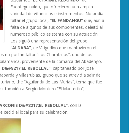
Fuenteguinaldo, que ofrecieron una amplia
variedad de villancicos e instrumentos. No podía
faltar el grupo local,
“EL FANDANGU”
que, aun a
falta de algunos de sus componentes, deleitó al
numeroso público asistente con su actuación.
Los siguió una representación del grupo
“ALDABA”
, de Vitigudino que mantuvieron el
cos no podían faltar “Los Charafallos”, uno de los
e Salamanca, proveniente de la comarca del Abadengo.
 D&#8217;EL REBOLLAL”
, capitaneado por José
ñaparda y Villasrubias, grupo que se atrevió a salir de
asturiano, the “Aguilandu de Las Murias”, tema que fue
ir también a Sergio Montero “El Manterito”,
ARCONIS D&#8217;EL REBOLLAL”
, con la
 cedió el local para su celebración.