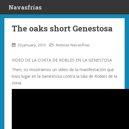
S
Navasfrías
k
i
p
The oaks short Genestosa
t
o
m
20 January, 2013
Noticias Navasfrías
a
i
VIDEO DE LA CORTA DE ROBLES EN LA GENESTOSA
n
c
Then, os mostramos un vídeo de la manifestación que
o
tuvo lugar en la Genestosa contra la tala de Robles de la
n
zona.
t
e
n
t