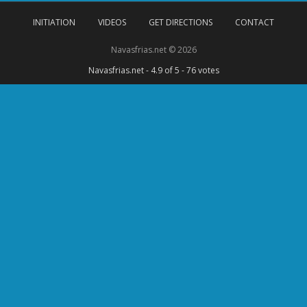
INITIATION
VIDEOS
GET DIRECTIONS
CONTACT
Navasfrias.net © 2026
Navasfrias.net
-
4.9
of 5 -
76
votes