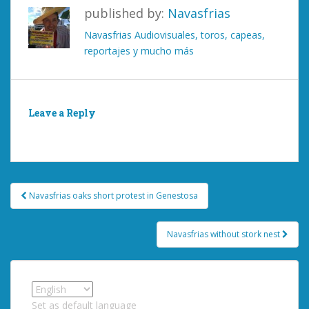
published by:
Navasfrias
Navasfrias Audiovisuales, toros, capeas,
reportajes y mucho más
Leave a Reply
You must be
logged in
to post a comment.
Post
Navasfrias oaks short protest in Genestosa
navigation
Navasfrias without stork nest
Set as default language