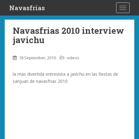
S
Navasfrías
TOGGLE
k
i
p
Navasfrias 2010 interview
t
javichu
o
m
a
18 September, 2010
videos
i
n
la mas divertida entrevista a javichu en las fiestas de
c
sanjuan de navasfrias 2010
o
n
t
e
n
t