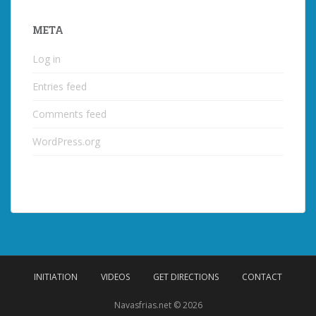
META
Log in
Entries feed
Comments feed
WordPress.org
INITIATION
VIDEOS
GET DIRECTIONS
CONTACT
Navasfrias.net © 2026