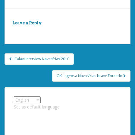
Leave a Reply
You must be
logged in
to post a comment.
Post
I Calavi interview Navasfrías 2010
navigation
OK Lageosa Navasfrias brave Forcado
Set as default language