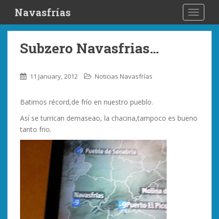
S
Navasfrías
TOGGLE
k
i
p
Subzero Navasfrias…
t
o
m
11 January, 2012
Noticias Navasfrías
a
i
Batimos récord,de frío en nuestro pueblo.
n
c
Así se turrican demaseao, la chacina,tampoco es bueno
o
tanto frio.
n
t
e
n
t