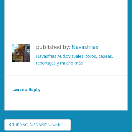
published by:
Navasfrias
Navasfrias Audiovisuales, toros, capeas,
reportajes y mucho más
Leave a Reply
You must be
logged in
to post a comment.
Post
THE MAGI,ALSO VISIT Navasfrías.
navigation