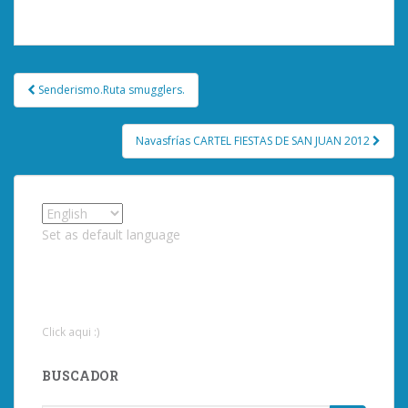
You must be
logged in
to post a comment.
Post
Senderismo.Ruta smugglers.
navigation
Navasfrías CARTEL FIESTAS DE SAN JUAN 2012
Set as default language
Click aqui :)
BUSCADOR