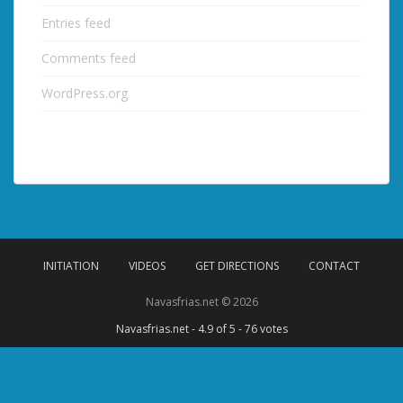
Entries feed
Comments feed
WordPress.org
INITIATION
VIDEOS
GET DIRECTIONS
CONTACT
Navasfrias.net © 2026
Navasfrias.net
-
4.9
of 5 -
76
votes