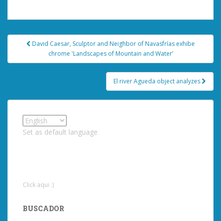
Post
David Caesar, Sculptor and Neighbor of Navasfrías exhibe
navigation
chrome 'Landscapes of Mountain and Water’
El river Agueda object analyzes
Set as default language
Click aqui :)
BUSCADOR