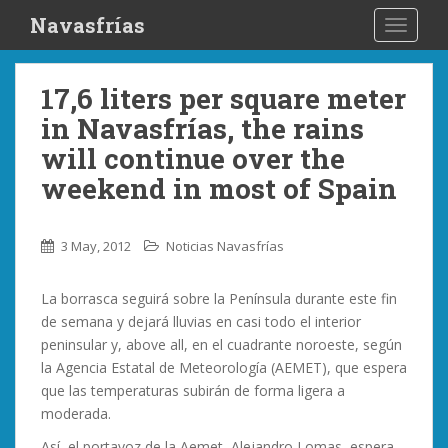
S
Navasfrías
TOGGLE
k
i
p
17,6 liters per square meter
t
in Navasfrías, the rains
o
m
will continue over the
a
weekend in most of Spain
i
n
c
3 May, 2012
Noticias Navasfrías
o
n
La borrasca seguirá sobre la Península durante este fin
t
de semana y dejará lluvias en casi todo el interior
e
peninsular y, above all, en el cuadrante noroeste, según
n
la Agencia Estatal de Meteorología (AEMET), que espera
t
que las temperaturas subirán de forma ligera a
moderada.
Así, el portavoz de la Aemet, Alejandro Lomas, espera