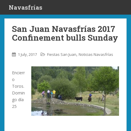
S
Navasfrías
k
i
p
San Juan Navasfrías 2017
t
Confinement bulls Sunday
o
m
a
,
1 July, 2017
Fiestas San Juan
Noticias Navasfrías
i
n
c
Encierr
o
o
n
Toros.
t
Domin
e
go día
n
25
t