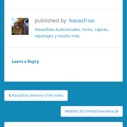
published by:
Navasfrias
Navasfrias Audiovisuales, toros, capeas,
reportajes y mucho más
Leave a Reply
You must be
logged in
to post a comment.
Post
Navasfrías memory of the exiles
navigation
MINERAL EXCHANGE Navasfrías