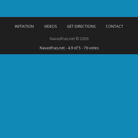
INITIATION
VIDEOS
GET DIRECTIONS
CONTACT
Navasfrias.net © 2026
Navasfrias.net
-
4.9
of 5 -
76
votes