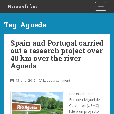
S
Navasfrías
TOGGLE
k
i
p
Tag:
Agueda
t
o
m
Spain and Portugal carried
a
out a research project over
i
n
40 km over the river
c
Agueda
o
n
t
15 June, 2012
Leave a comment
e
n
La Universidad
t
Europea Miguel de
Cervantes (UEMC)
lidera un proyecto