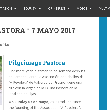
ITIATION
TOURISM
OF INTEREST
VIDEOS
MULTIM
ASTORA ” 7 MAYO 2017
asfrías
Pilgrimage Pastora
One more year, el tercer fin de semana después
de Semana Santa, la Asociación de Caballos de
“A Revolera” de Valverde del Fresno, tiene una
cita con la Virgen de la Divina Pastora en la
localidad de Eljas.-
On Sunday 07 de mayo
, as is tradition since
the founding of the Association "A Revolera",